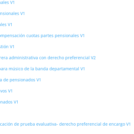
nales V1
nsionales V1
les V1
ompensación cuotas partes pensionales V1
tión V1
rera administrativa con derecho preferencial V2
para músico de la banda departamental V1
va de pensionados V1
ivos V1
onados V1
ificación de prueba evaluativa- derecho preferencial de encargo V1