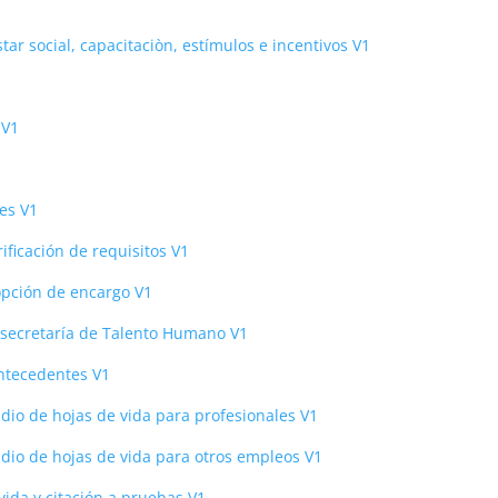
ar social, capacitaciòn, estímulos e incentivos V1
 V1
ses V1
ificación de requisitos V1
opción de encargo V1
bsecretaría de Talento Humano V1
antecedentes V1
dio de hojas de vida para profesionales V1
udio de hojas de vida para otros empleos V1
vida y citación a pruebas V1