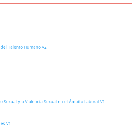
proceso 1. Gestión del Talento Humano
n del Talento Humano V2
 Sexual y-o Violencia Sexual en el Ámbito Laboral V1
ses V1