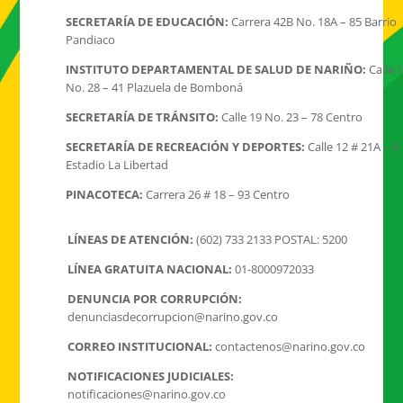
SECRETARÍA DE EDUCACIÓN:
Carrera 42B No. 18A – 85 Barrio
Pandiaco
INSTITUTO DEPARTAMENTAL DE SALUD DE NARIÑO:
Calle 
No. 28 – 41 Plazuela de Bomboná
SECRETARÍA DE TRÁNSITO:
Calle 19 No. 23 – 78 Centro
SECRETARÍA DE RECREACIÓN Y DEPORTES:
Calle 12 # 21A – 8
Estadio La Libertad
PINACOTECA:
Carrera 26 # 18 – 93 Centro
LÍNEAS DE ATENCIÓN:
(602) 733 2133 POSTAL: 5200
LÍNEA GRATUITA NACIONAL:
01-8000972033
DENUNCIA POR CORRUPCIÓN:
denunciasdecorrupcion@narino.gov.co
CORREO INSTITUCIONAL:
contactenos@narino.gov.co
NOTIFICACIONES JUDICIALES:
notificaciones@narino.gov.co